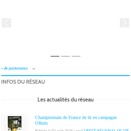
Précedent
Sui
Conseil départemental de
Intersport Lagny-Le-Sec
l'Oise
+ de partenaires
INFOS DU RÉSEAU
Les actualités du réseau
Championnats de France de tir en campagne
Olhain
Publiée le 03 août 2026 / par
COMITÉ RÉGIONAL DE TIR