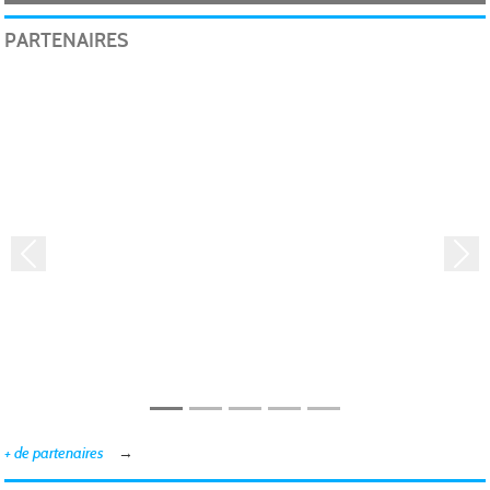
PARTENAIRES
Précedent
Suiv
Intersport Lagny-Le-Sec
+ de partenaires