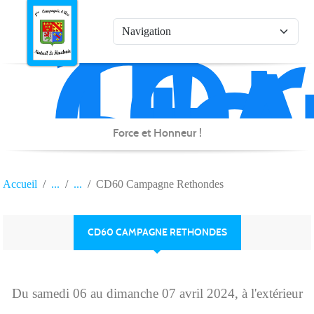
1è
Co
Panneau de gestion des cookies
d'
de
Na
Force et Honneur !
Accueil
CD60 Campagne Rethondes
CD60 CAMPAGNE RETHONDES
Du
samedi
06
au
dimanche
07
avril
2024
, à l'extérieur