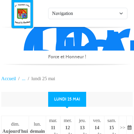
1è
Co
Panneau de gestion des cookies
d'
de
Na
Force et Honneur !
Accueil
lundi 25 mai
LUNDI 25 MAI
mar.
mer.
jeu.
ven.
sam.
dim.
lun.
11
12
13
14
15
>>
Aujourd'hui
demain