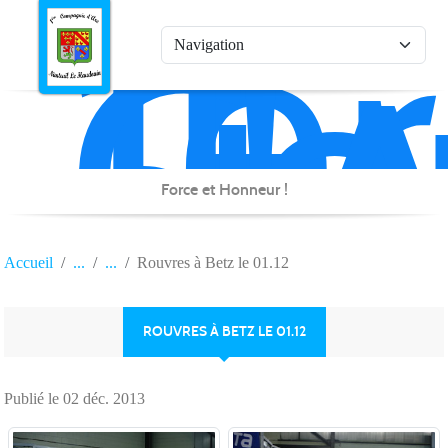
1è
Co
Panneau de gestion des cookies
d'
de
Na
Force et Honneur !
Accueil
Rouvres à Betz le 01.12
ROUVRES À BETZ LE 01.12
Publié le
02 déc. 2013