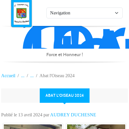
1è
Co
Panneau de gestion des cookies
d'
de
Na
Force et Honneur !
Accueil
Abat l'Oiseau 2024
ABAT L'OISEAU 2024
Publié le
13 avril 2024
par
AUDREY DUCHESNE