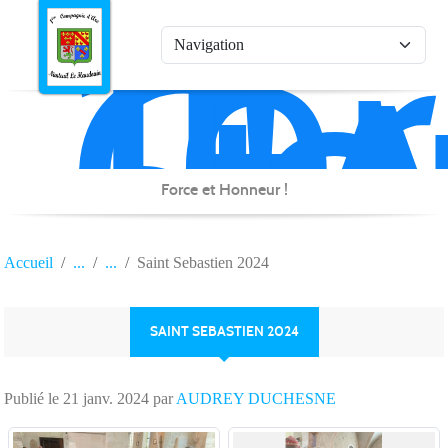
1è
Co
Panneau de gestion des cookies
d'
de
Na
Force et Honneur !
Accueil
Saint Sebastien 2024
SAINT SEBASTIEN 2024
Publié le
21 janv. 2024
par
AUDREY DUCHESNE