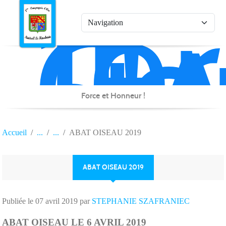
1è
Co
Panneau de gestion des cookies
d'
de
Na
Force et Honneur !
Accueil
ABAT OISEAU 2019
ABAT OISEAU 2019
Publiée le
07 avril 2019
par
STEPHANIE SZAFRANIEC
ABAT OISEAU LE 6 AVRIL 2019