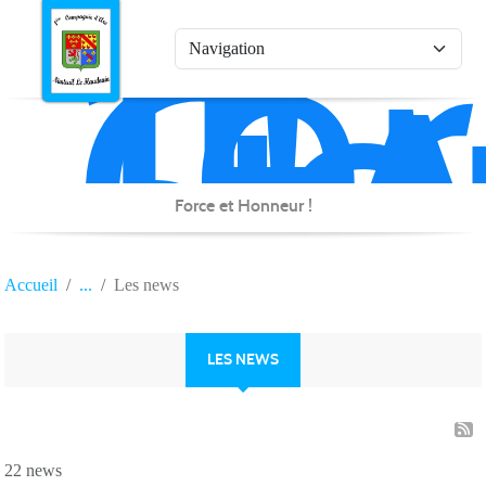
1è
Co
Panneau de gestion des cookies
d'
de
Na
Force et Honneur !
Accueil
Les news
LES NEWS
22 news