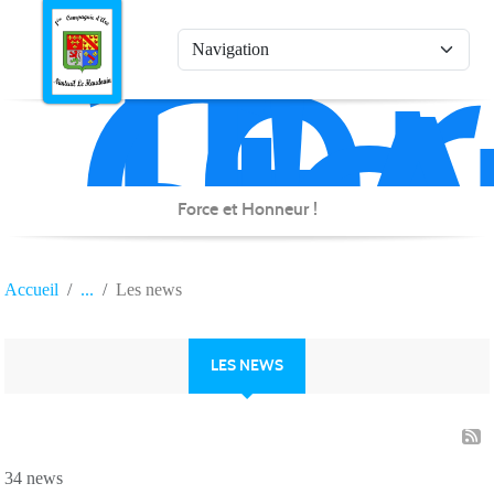
1è
Co
Panneau de gestion des cookies
d'
de
Na
Force et Honneur !
Accueil
Les news
LES NEWS
34 news