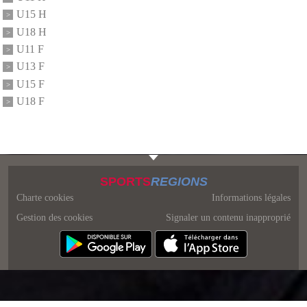
U15 H
U18 H
U11 F
U13 F
U15 F
U18 F
SPORTS
REGIONS
Charte cookies
Informations légales
Gestion des cookies
Signaler un contenu inapproprié