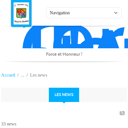
1è
Co
Panneau de gestion des cookies
d'
de
Na
Force et Honneur !
Accueil
Les news
LES NEWS
33 news