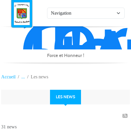
1è
Co
Panneau de gestion des cookies
d'
de
Na
Force et Honneur !
Accueil
Les news
LES NEWS
31 news