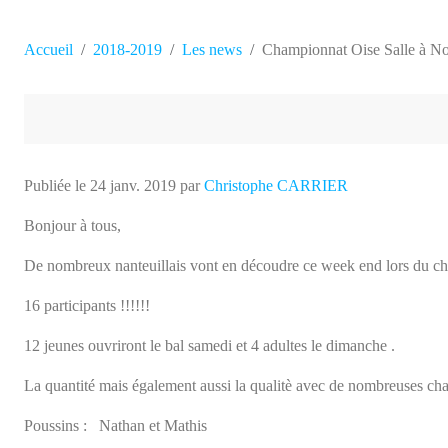
Accueil
2018-2019
Les news
Championnat Oise Salle à N
Publiée le
24 janv. 2019
par
Christophe CARRIER
Bonjour à tous,
De nombreux nanteuillais vont en découdre ce week end lors du ch
16 participants !!!!!!
12 jeunes ouvriront le bal samedi et 4 adultes le dimanche .
La quantité mais également aussi la qualitè avec de nombreuses cha
Poussins : Nathan et Mathis
Benjamins : Elliot, Liam, Florentin et Tom